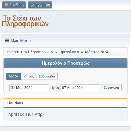
Σύνδεση
Εγγραφή
Το Στέκι των
Πληροφορικών
Main Menu
Το Στέκι των Πληροφορικών
Ημερολόγιο
Μάρτιος 2024
►
►
Ημερολόγιο Προσεχώς
Λίστα
Μήνας
Εβδομάδα
Προς
Holidays
April Fools (01 Απρ)