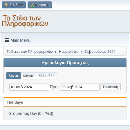
Σύνδεση
Εγγραφή
Το Στέκι των
Πληροφορικών
Main Menu
Το Στέκι των Πληροφορικών
Ημερολόγιο
Φεβρουάριος 2024
►
►
Ημερολόγιο Προσεχώς
Λίστα
Μήνας
Εβδομάδα
Προς
Holidays
Groundhog Day (02 Φεβ)