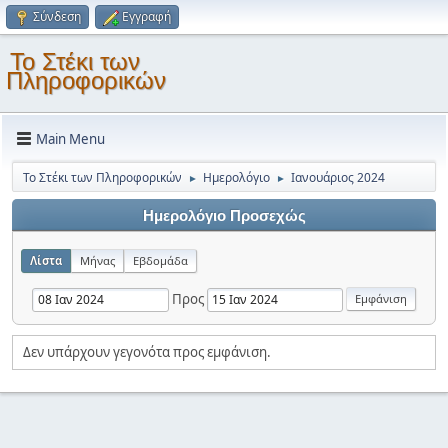
Σύνδεση
Εγγραφή
Το Στέκι των
Πληροφορικών
Main Menu
Το Στέκι των Πληροφορικών
Ημερολόγιο
Ιανουάριος 2024
►
►
Ημερολόγιο Προσεχώς
Λίστα
Μήνας
Εβδομάδα
Προς
Δεν υπάρχουν γεγονότα προς εμφάνιση.