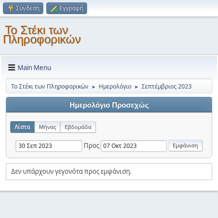
Σύνδεση
Εγγραφή
Το Στέκι των
Πληροφορικών
Main Menu
Το Στέκι των Πληροφορικών
Ημερολόγιο
Σεπτέμβριος 2023
►
►
Ημερολόγιο Προσεχώς
Λίστα
Μήνας
Εβδομάδα
Προς
Δεν υπάρχουν γεγονότα προς εμφάνιση.