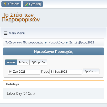
Σύνδεση
Εγγραφή
Το Στέκι των
Πληροφορικών
Main Menu
Το Στέκι των Πληροφορικών
Ημερολόγιο
Σεπτέμβριος 2023
►
►
Ημερολόγιο Προσεχώς
Λίστα
Μήνας
Εβδομάδα
Προς
Holidays
Labor Day (04 Σεπ)