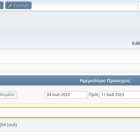
η
Εγγραφή
Ειδή
Ημερολόγιο Προσεχώς
Προς
βδομάδα
04 Ιουλ)