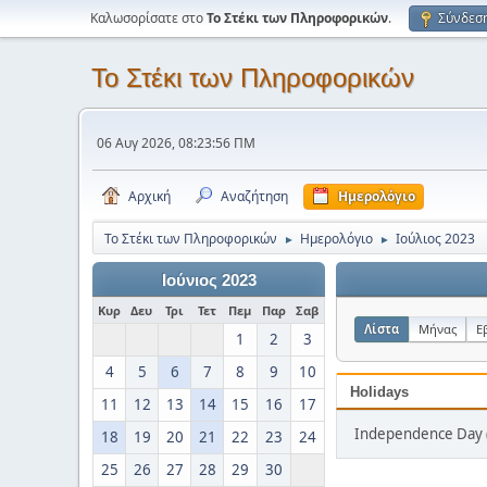
Καλωσορίσατε στο
Το Στέκι των Πληροφορικών
.
Σύνδεσ
Το Στέκι των Πληροφορικών
06 Αυγ 2026, 08:23:56 ΠΜ
Αρχική
Αναζήτηση
Ημερολόγιο
Το Στέκι των Πληροφορικών
Ημερολόγιο
Ιούλιος 2023
►
►
Ιούνιος 2023
Κυρ
Δευ
Τρι
Τετ
Πεμ
Παρ
Σαβ
Λίστα
Μήνας
Ε
1
2
3
4
5
6
7
8
9
10
Holidays
11
12
13
14
15
16
17
Independence Day (
18
19
20
21
22
23
24
25
26
27
28
29
30