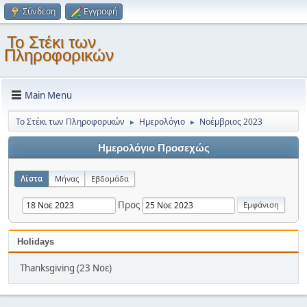
Σύνδεση
Εγγραφή
Το Στέκι των
Πληροφορικών
Main Menu
Το Στέκι των Πληροφορικών
Ημερολόγιο
Νοέμβριος 2023
►
►
Ημερολόγιο Προσεχώς
Λίστα
Μήνας
Εβδομάδα
Προς
Holidays
Thanksgiving (23 Νοε)