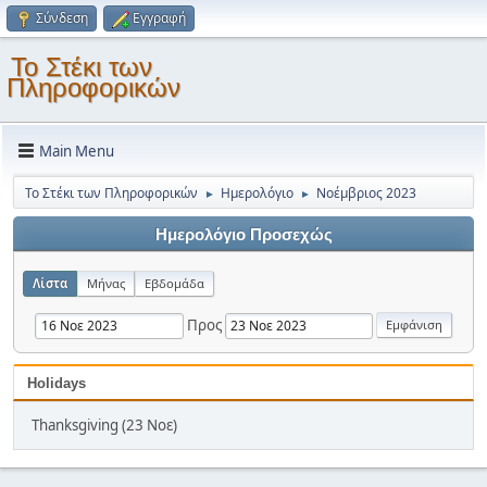
Σύνδεση
Εγγραφή
Το Στέκι των
Πληροφορικών
Main Menu
Το Στέκι των Πληροφορικών
Ημερολόγιο
Νοέμβριος 2023
►
►
Ημερολόγιο Προσεχώς
Λίστα
Μήνας
Εβδομάδα
Προς
Holidays
Thanksgiving (23 Νοε)