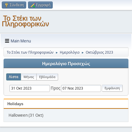
Σύνδεση
Εγγραφή
Το Στέκι των
Πληροφορικών
Main Menu
Το Στέκι των Πληροφορικών
Ημερολόγιο
Οκτώβριος 2023
►
►
Ημερολόγιο Προσεχώς
Λίστα
Μήνας
Εβδομάδα
Προς
Holidays
Halloween (31 Οκτ)