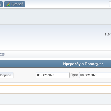
η
Εγγραφή
Ειδή
023
Ημερολόγιο Προσεχώς
Προς
βδομάδα