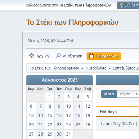
Καλωσορίσατε στο
Το Στέκι των Πληροφορικών
.
Σύνδεσ
Το Στέκι των Πληροφορικών
08 Αυγ 2026, 02:14:44 ΠΜ
Αρχική
Αναζήτηση
Ημερολόγιο
Το Στέκι των Πληροφορικών
Ημερολόγιο
Σεπτέμβριος 2
►
►
Αύγουστος 2023
Κυρ
Δευ
Τρι
Τετ
Πεμ
Παρ
Σαβ
Λίστα
Μήνας
Ε
1
2
3
4
5
6
7
8
9
10
11
12
Holidays
13
14
15
16
17
18
19
Labor Day (04 Σεπ)
20
21
22
23
24
25
26
27
28
29
30
31