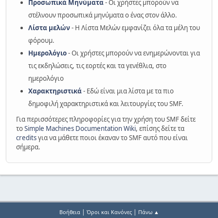
Προσωπικά Μηνύματα
- Οι χρήστες μπορούν να
στέλνουν προσωπικά μηνύματα ο ένας στον άλλο.
Λίστα μελών
- Η Λίστα Μελών εμφανίζει όλα τα μέλη του
φόρουμ.
Ημερολόγιο
- Οι χρήστες μπορούν να ενημερώνονται για
τις εκδηλώσεις, τις εορτές και τα γενέθλια, στο
ημερολόγιο
Χαρακτηριστικά
- Εδώ είναι μια λίστα με τα πιο
δημοφιλή χαρακτηριστικά και λειτουργίες του SMF.
Για περισσότερες πληροφορίες για την χρήση του SMF δείτε
το
Simple Machines Documentation Wiki
, επίσης δείτε τα
credits
για να μάθετε ποιοι έκαναν το SMF αυτό που είναι
σήμερα.
|
|
Βοήθεια
Όροι και Κανόνες
Πάνω ▲