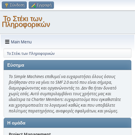
Σύνδεση
Εγγραφή
Το Στέκι των
Πληροφορικών
Main Menu
Το Στέκι των Πληροφορικών
Εύσημα
Το Simple Machines επιθυμεί να ευχαριστήσει όλους όσους
βοήθησαν στο να γίνει το SMF 2.0 αυτό που είναι σήμερα,
διαμορφώνοντας και οργανώνοντάς το. Δεν θα ήταν δυνατό
χωρίς εσάς. Αυτό συμπεριλαμβάνει τους χρήστες μας και
ιδιαίτερα τα Charter Members: ευχαριστούμε που εγκαθιστάτε
και χρησιμοποιείτε το λογισμικό καθώς και που υποβάλετε
πολύτιμες παρατηρήσεις, αναφορές σφαλμάτων, και γνώμες.
Η ομάδα
Project Management