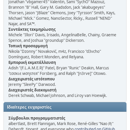
Jonathan "vbgamer45" Valentin, Sami "SychO" Mazouz,
Brannon "B" Hall, Gary M. Gadsdon, Jack "akabugeyes"
Thorsen, Jason "JBlaze" Clemons, Joey "Tyrsson" Smith, Kays,
Michael "Mick." Gomez, NanoSector, Ricky., Russell "NEND"
Najar, and SA™.
Συντάκτες τεκμηρίωσης
Michele "Illori" Davis, Irisado, AngelinaBelle, Chainy, Graeme
Spence, and Joshua "groundup" Dickerson.
Τοπική προσαρμογή
Nikola "Dzonny" Novaković, m4z, Francisco "d3vcho"
Domínguez, Robert Monden, and Relyana.
Εμπορική εκμετάλλευση
Adish "(F.L.A.M.E.R)" Patel, Bryan "Runic" Deakin, Marcus
"cσσкιє мσηѕтєя" Forsberg, and Ralph "[n3rve]" Otowo.
Διαχειριστές ιστότοπου
Jeremy "SleePy" Darwood.
Διαχειριστές διακομιστή
Derek Schwab, Michael Johnson, and Liroy van Hoewijk.
Ιδιαίτερες ευχαριστίες
Σύμβουλοι προγραμματιστές
albertlast, Brett Flannigan, Mark Rose, René-Gilles "Nao 尚"
Deberdt, tinoest, and everyone who
contributed on GitHub
.