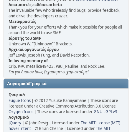
Δοκιμαστές εκδόσεων beta
The invaluable few who tirelessly find bugs, provide feedback,
and drive the developers crazier.
Μεταφραστές
Thank you for your efforts which make it possible for people all
around the world to use SMF.
Ιδρυτής του SMF
Unknown W. "[Unknown]" Brackets.
Αρχικοί οργανωτές έργου
Jeff Lewis, Joseph Fung, and David Recordon.
In loving memory of
Crip, K@, metallica48423, Paul_Pauline, and Rock Lee.
Και για όποιον ίσως ξεχάσαμε: ευχαριστούμε!
Λογισμικό/Γραφικά
Γραφικά
Fugue Icons
| © 2012 Yusuke Kamiyamane | These icons are
licensed under a Creative Commons Attribution 3.0 License
Oxygen Icons
| These icons are licensed under
GNU LGPLv3
Λογισμικό
JQuery
| © John Resig | Licensed under
The MIT License (MIT)
hoverIntent
| © Brian Cherne | Licensed under
The MIT