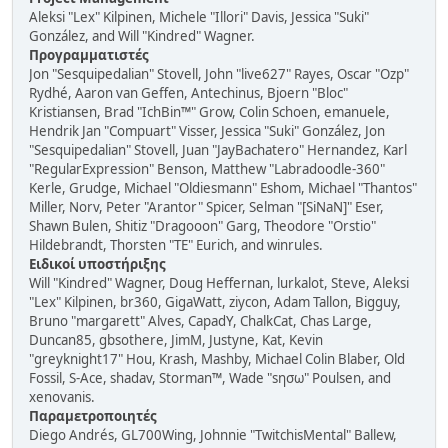
Aleksi "Lex" Kilpinen, Michele "Illori" Davis, Jessica "Suki"
González, and Will "Kindred" Wagner.
Προγραμματιστές
Jon "Sesquipedalian" Stovell, John "live627" Rayes, Oscar "Ozp"
Rydhé, Aaron van Geffen, Antechinus, Bjoern "Bloc"
Kristiansen, Brad "IchBin™" Grow, Colin Schoen, emanuele,
Hendrik Jan "Compuart" Visser, Jessica "Suki" González, Jon
"Sesquipedalian" Stovell, Juan "JayBachatero" Hernandez, Karl
"RegularExpression" Benson, Matthew "Labradoodle-360"
Kerle, Grudge, Michael "Oldiesmann" Eshom, Michael "Thantos"
Miller, Norv, Peter "Arantor" Spicer, Selman "[SiNaN]" Eser,
Shawn Bulen, Shitiz "Dragooon" Garg, Theodore "Orstio"
Hildebrandt, Thorsten "TE" Eurich, and winrules.
Ειδικοί υποστήριξης
Will "Kindred" Wagner, Doug Heffernan, lurkalot, Steve, Aleksi
"Lex" Kilpinen, br360, GigaWatt, ziycon, Adam Tallon, Bigguy,
Bruno "margarett" Alves, CapadY, ChalkCat, Chas Large,
Duncan85, gbsothere, JimM, Justyne, Kat, Kevin
"greyknight17" Hou, Krash, Mashby, Michael Colin Blaber, Old
Fossil, S-Ace, shadav, Storman™, Wade "sησω" Poulsen, and
xenovanis.
Παραμετροποιητές
Diego Andrés, GL700Wing, Johnnie "TwitchisMental" Ballew,