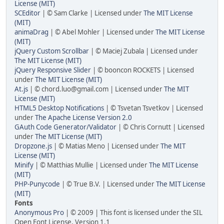
License (MIT)
SCEditor
| © Sam Clarke | Licensed under
The MIT License
(MIT)
animaDrag
| © Abel Mohler | Licensed under
The MIT License
(MIT)
jQuery Custom Scrollbar
| © Maciej Zubala | Licensed under
The MIT License (MIT)
jQuery Responsive Slider
| © booncon ROCKETS | Licensed
under
The MIT License (MIT)
At.js
| © chord.luo@gmail.com | Licensed under
The MIT
License (MIT)
HTML5 Desktop Notifications
| © Tsvetan Tsvetkov | Licensed
under
The Apache License Version 2.0
GAuth Code Generator/Validator
| © Chris Cornutt | Licensed
under
The MIT License (MIT)
Dropzone.js
| © Matias Meno | Licensed under
The MIT
License (MIT)
Minify
| © Matthias Mullie | Licensed under
The MIT License
(MIT)
PHP-Punycode
| © True B.V. | Licensed under
The MIT License
(MIT)
Fonts
Anonymous Pro
| © 2009 | This font is licensed under the SIL
Open Font License, Version 1.1