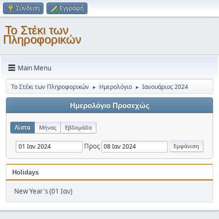
Σύνδεση
Εγγραφή
Το Στέκι των
Πληροφορικών
Main Menu
Το Στέκι των Πληροφορικών
Ημερολόγιο
Ιανουάριος 2024
►
►
Ημερολόγιο Προσεχώς
Λίστα
Μήνας
Εβδομάδα
Προς
Holidays
New Year's (01 Ιαν)