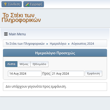
Σύνδεση
Εγγραφή
Το Στέκι των
Πληροφορικών
Main Menu
Το Στέκι των Πληροφορικών
Ημερολόγιο
Αύγουστος 2024
►
►
Ημερολόγιο Προσεχώς
Λίστα
Μήνας
Εβδομάδα
Προς
Δεν υπάρχουν γεγονότα προς εμφάνιση.