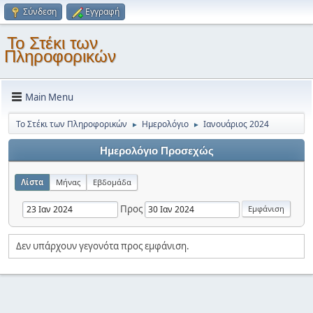
Σύνδεση
Εγγραφή
Το Στέκι των
Πληροφορικών
Main Menu
Το Στέκι των Πληροφορικών
Ημερολόγιο
Ιανουάριος 2024
►
►
Ημερολόγιο Προσεχώς
Λίστα
Μήνας
Εβδομάδα
Προς
Δεν υπάρχουν γεγονότα προς εμφάνιση.