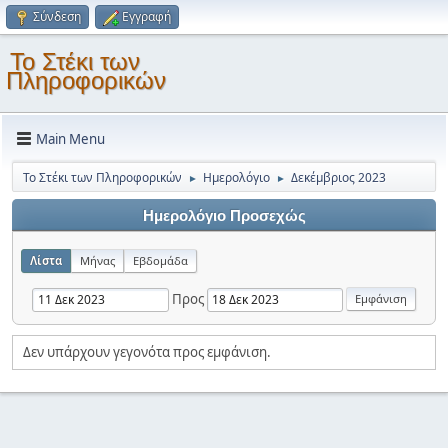
Σύνδεση
Εγγραφή
Το Στέκι των
Πληροφορικών
Main Menu
Το Στέκι των Πληροφορικών
Ημερολόγιο
Δεκέμβριος 2023
►
►
Ημερολόγιο Προσεχώς
Λίστα
Μήνας
Εβδομάδα
Προς
Δεν υπάρχουν γεγονότα προς εμφάνιση.