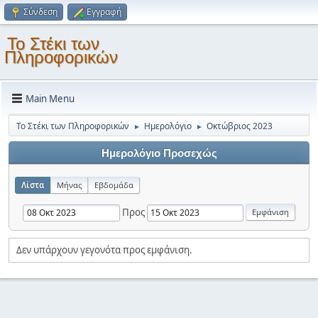
Σύνδεση
Εγγραφή
Το Στέκι των
Πληροφορικών
Main Menu
Το Στέκι των Πληροφορικών
Ημερολόγιο
Οκτώβριος 2023
►
►
Ημερολόγιο Προσεχώς
Λίστα
Μήνας
Εβδομάδα
Προς
Δεν υπάρχουν γεγονότα προς εμφάνιση.