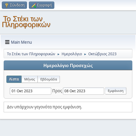
Σύνδεση
Εγγραφή
Το Στέκι των
Πληροφορικών
Main Menu
Το Στέκι των Πληροφορικών
Ημερολόγιο
Οκτώβριος 2023
►
►
Ημερολόγιο Προσεχώς
Λίστα
Μήνας
Εβδομάδα
Προς
Δεν υπάρχουν γεγονότα προς εμφάνιση.