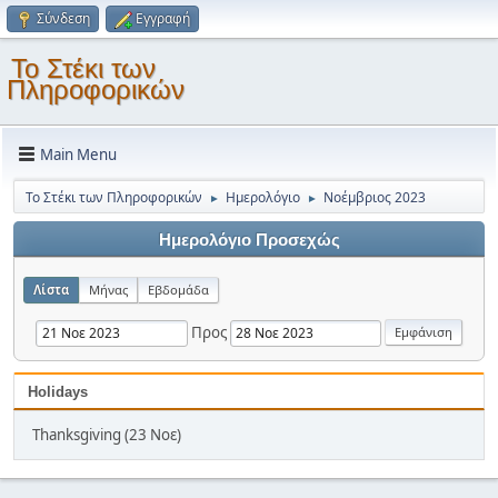
Σύνδεση
Εγγραφή
Το Στέκι των
Πληροφορικών
Main Menu
Το Στέκι των Πληροφορικών
Ημερολόγιο
Νοέμβριος 2023
►
►
Ημερολόγιο Προσεχώς
Λίστα
Μήνας
Εβδομάδα
Προς
Holidays
Thanksgiving (23 Νοε)