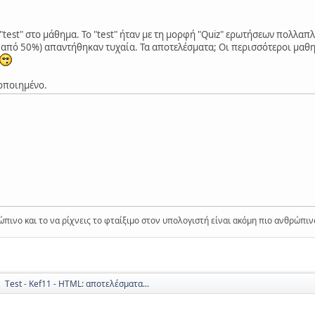
test" στο μάθημα. Το "test" ήταν με τη μορφή "Quiz" ερωτήσεων πολλαπλ
ω από 50%) απαντήθηκαν τυχαία. Τα αποτελέσματα; Οι περισσότεροι μαθ
δοποιημένο.
ώπινο και το να ρίχνεις το φταίξιμο στον υπολογιστή είναι ακόμη πιο ανθρώπιν
Τest - Kef11 - HTML: αποτελέσματα...
►