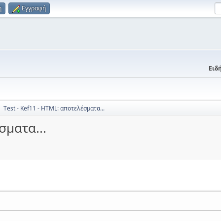
η
Εγγραφή
Ειδή
Τest - Kef11 - HTML: αποτελέσματα...
►
σματα...