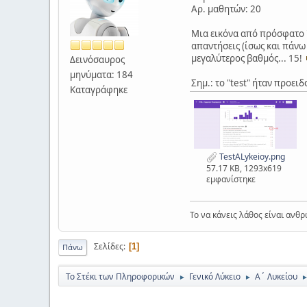
Αρ. μαθητών: 20
Μια εικόνα από πρόσφατο "
απαντήσεις (ίσως και πάν
μεγαλύτερος βαθμός... 15!
Δεινόσαυρος
μηνύματα: 184
Σημ.: το "test" ήταν προει
Καταγράφηκε
TestALykeioy.png
57.17 KB, 1293x619
εμφανίστηκε
Το να κάνεις λάθος είναι ανθρ
Σελίδες
1
Πάνω
Το Στέκι των Πληροφορικών
Γενικό Λύκειο
Α΄ Λυκείου
►
►