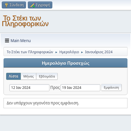
Σύνδεση
Εγγραφή
Το Στέκι των
Πληροφορικών
Main Menu
Το Στέκι των Πληροφορικών
Ημερολόγιο
Ιανουάριος 2024
►
►
Ημερολόγιο Προσεχώς
Λίστα
Μήνας
Εβδομάδα
Προς
Δεν υπάρχουν γεγονότα προς εμφάνιση.