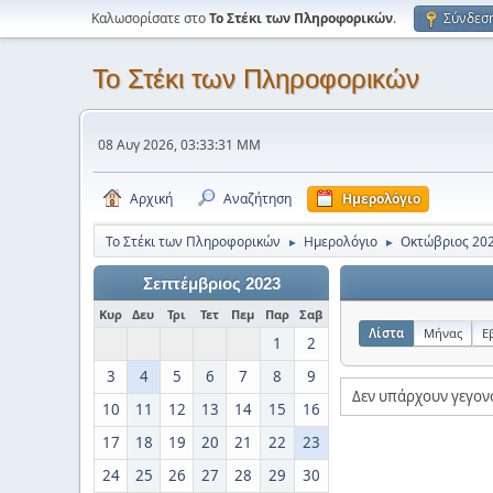
Καλωσορίσατε στο
Το Στέκι των Πληροφορικών
.
Σύνδεσ
Το Στέκι των Πληροφορικών
08 Αυγ 2026, 03:33:31 ΜΜ
Αρχική
Αναζήτηση
Ημερολόγιο
Το Στέκι των Πληροφορικών
Ημερολόγιο
Οκτώβριος 20
►
►
Σεπτέμβριος 2023
Κυρ
Δευ
Τρι
Τετ
Πεμ
Παρ
Σαβ
Λίστα
Μήνας
Ε
1
2
3
4
5
6
7
8
9
Δεν υπάρχουν γεγον
10
11
12
13
14
15
16
17
18
19
20
21
22
23
24
25
26
27
28
29
30