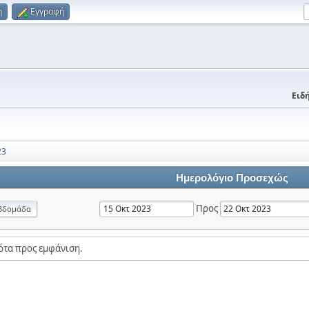
η
Εγγραφή
Ειδή
23
Ημερολόγιο Προσεχώς
Προς
βδομάδα
ότα προς εμφάνιση.