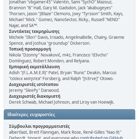
Jonathan "vbgamer45" Valentin, Sami "SychO" Mazouz,
Brannon "B" Hall, Gary M. Gadsdon, Jack "akabugeyes"
Thorsen, Jason "JBlaze" Clemons, Joey "Tyrsson" Smith, Kays,
Michael "Mick." Gomez, NanoSector, Ricky., Russell "NEND"
Najar, and SA™.
Συντάκτες τεκμηρίωσης
Michele "Illori" Davis, Irisado, AngelinaBelle, Chainy, Graeme
Spence, and Joshua "groundup" Dickerson.
Τοπική προσαρμογή
Nikola "Dzonny" Novaković, m4z, Francisco "d3vcho"
Domínguez, Robert Monden, and Relyana.
Εμπορική εκμετάλλευση
Adish "(F.L.A.M.E.R)" Patel, Bryan "Runic" Deakin, Marcus
"cσσкιє мσηѕтєя" Forsberg, and Ralph "[n3rve]" Otowo.
Διαχειριστές ιστότοπου
Jeremy "SleePy" Darwood.
Διαχειριστές διακομιστή
Derek Schwab, Michael Johnson, and Liroy van Hoewijk.
Ιδιαίτερες ευχαριστίες
Σύμβουλοι προγραμματιστές
albertlast, Brett Flannigan, Mark Rose, René-Gilles "Nao 尚"
Deberdt, tinoest, and everyone who
contributed on GitHub
.