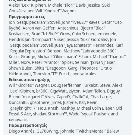
Aleksi "Lex" Kilpinen, Michele "Illori" Davis, Jessica "Suki"
González, and Will "Kindred" Wagner.
Προγραμματιστές
Jon "Sesquipedalian" Stovell, John "live627" Rayes, Oscar "Ozp"
Rydhé, Aaron van Geffen, Antechinus, Bjoern "Bloc"
Kristiansen, Brad "IchBin™" Grow, Colin Schoen, emanuele,
Hendrik Jan "Compuart" Visser, Jessica "Suki" González, Jon
"Sesquipedalian" Stovell, Juan "JayBachatero" Hernandez, Karl
"RegularExpression" Benson, Matthew "Labradoodle-360"
Kerle, Grudge, Michael "Oldiesmann" Eshom, Michael "Thantos"
Miller, Norv, Peter "Arantor" Spicer, Selman "[SiNaN]" Eser,
Shawn Bulen, Shitiz "Dragooon" Garg, Theodore "Orstio"
Hildebrandt, Thorsten "TE" Eurich, and winrules.
Ειδικοί υποστήριξης
Will "Kindred" Wagner, Doug Heffernan, lurkalot, Steve, Aleksi
"Lex" Kilpinen, br360, GigaWatt, ziycon, Adam Tallon, Bigguy,
Bruno "margarett" Alves, CapadY, ChalkCat, Chas Large,
Duncan85, gbsothere, JimM, Justyne, Kat, Kevin
"greyknight17" Hou, Krash, Mashby, Michael Colin Blaber, Old
Fossil, S-Ace, shadav, Storman™, Wade "sησω" Poulsen, and
xenovanis.
Παραμετροποιητές
Diego Andrés, GL700Wing, Johnnie "TwitchisMental" Ballew,