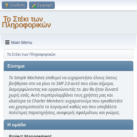
Σύνδεση
Εγγραφή
Το Στέκι των
Πληροφορικών
Main Menu
Το Στέκι των Πληροφορικών
Εύσημα
Το Simple Machines επιθυμεί να ευχαριστήσει όλους όσους
βοήθησαν στο να γίνει το SMF 2.0 αυτό που είναι σήμερα,
διαμορφώνοντας και οργανώνοντάς το. Δεν θα ήταν δυνατό
χωρίς εσάς. Αυτό συμπεριλαμβάνει τους χρήστες μας και
ιδιαίτερα τα Charter Members: ευχαριστούμε που εγκαθιστάτε
και χρησιμοποιείτε το λογισμικό καθώς και που υποβάλετε
πολύτιμες παρατηρήσεις, αναφορές σφαλμάτων, και γνώμες.
Η ομάδα
Project Management