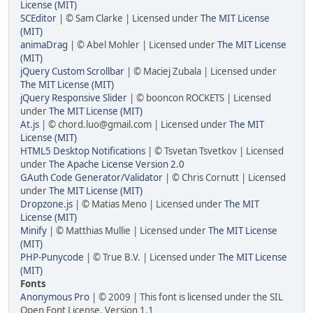
License (MIT)
SCEditor
| © Sam Clarke | Licensed under
The MIT License
(MIT)
animaDrag
| © Abel Mohler | Licensed under
The MIT License
(MIT)
jQuery Custom Scrollbar
| © Maciej Zubala | Licensed under
The MIT License (MIT)
jQuery Responsive Slider
| © booncon ROCKETS | Licensed
under
The MIT License (MIT)
At.js
| © chord.luo@gmail.com | Licensed under
The MIT
License (MIT)
HTML5 Desktop Notifications
| © Tsvetan Tsvetkov | Licensed
under
The Apache License Version 2.0
GAuth Code Generator/Validator
| © Chris Cornutt | Licensed
under
The MIT License (MIT)
Dropzone.js
| © Matias Meno | Licensed under
The MIT
License (MIT)
Minify
| © Matthias Mullie | Licensed under
The MIT License
(MIT)
PHP-Punycode
| © True B.V. | Licensed under
The MIT License
(MIT)
Fonts
Anonymous Pro
| © 2009 | This font is licensed under the SIL
Open Font License, Version 1.1