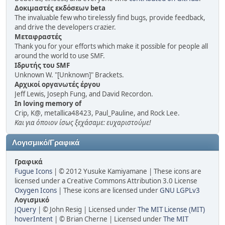
Δοκιμαστές εκδόσεων beta
The invaluable few who tirelessly find bugs, provide feedback,
and drive the developers crazier.
Μεταφραστές
Thank you for your efforts which make it possible for people all
around the world to use SMF.
Ιδρυτής του SMF
Unknown W. "[Unknown]" Brackets.
Αρχικοί οργανωτές έργου
Jeff Lewis, Joseph Fung, and David Recordon.
In loving memory of
Crip, K@, metallica48423, Paul_Pauline, and Rock Lee.
Και για όποιον ίσως ξεχάσαμε: ευχαριστούμε!
Λογισμικό/Γραφικά
Γραφικά
Fugue Icons
| © 2012 Yusuke Kamiyamane | These icons are
licensed under a Creative Commons Attribution 3.0 License
Oxygen Icons
| These icons are licensed under
GNU LGPLv3
Λογισμικό
JQuery
| © John Resig | Licensed under
The MIT License (MIT)
hoverIntent
| © Brian Cherne | Licensed under
The MIT