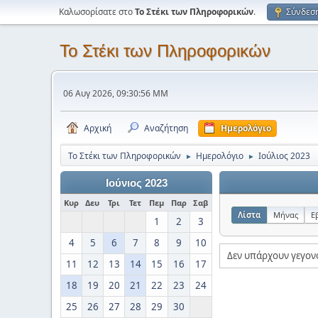
Καλωσορίσατε στο
Το Στέκι των Πληροφορικών
.
Σύνδεσ
Το Στέκι των Πληροφορικών
06 Αυγ 2026, 09:30:56 ΜΜ
Αρχική
Αναζήτηση
Ημερολόγιο
Το Στέκι των Πληροφορικών
Ημερολόγιο
Ιούλιος 2023
►
►
Ιούνιος 2023
Κυρ
Δευ
Τρι
Τετ
Πεμ
Παρ
Σαβ
Λίστα
Μήνας
Ε
1
2
3
4
5
6
7
8
9
10
Δεν υπάρχουν γεγον
11
12
13
14
15
16
17
18
19
20
21
22
23
24
25
26
27
28
29
30