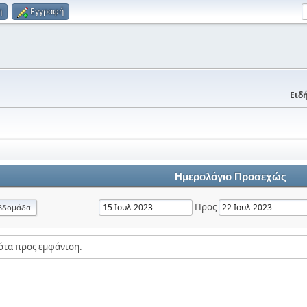
η
Εγγραφή
Ειδή
Ημερολόγιο Προσεχώς
Προς
βδομάδα
ότα προς εμφάνιση.