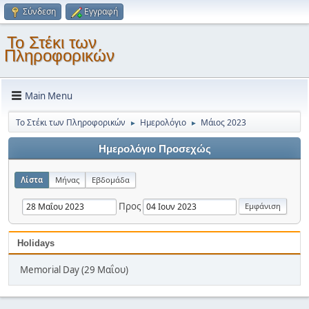
Σύνδεση
Εγγραφή
Το Στέκι των
Πληροφορικών
Main Menu
Το Στέκι των Πληροφορικών
Ημερολόγιο
Μάιος 2023
►
►
Ημερολόγιο Προσεχώς
Λίστα
Μήνας
Εβδομάδα
Προς
Holidays
Memorial Day (29 Μαΐου)