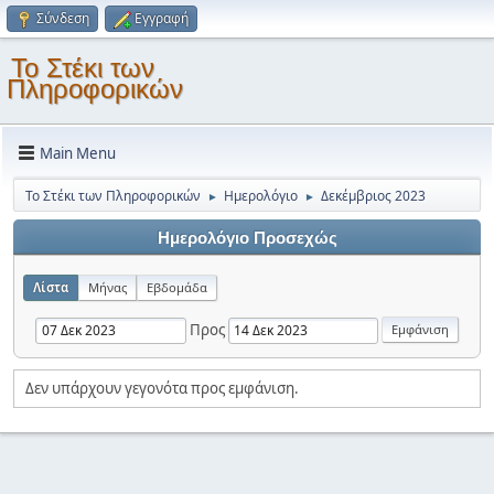
Σύνδεση
Εγγραφή
Το Στέκι των
Πληροφορικών
Main Menu
Το Στέκι των Πληροφορικών
Ημερολόγιο
Δεκέμβριος 2023
►
►
Ημερολόγιο Προσεχώς
Λίστα
Μήνας
Εβδομάδα
Προς
Δεν υπάρχουν γεγονότα προς εμφάνιση.