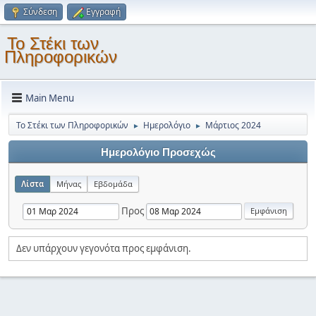
Σύνδεση
Εγγραφή
Το Στέκι των
Πληροφορικών
Main Menu
Το Στέκι των Πληροφορικών
Ημερολόγιο
Μάρτιος 2024
►
►
Ημερολόγιο Προσεχώς
Λίστα
Μήνας
Εβδομάδα
Προς
Δεν υπάρχουν γεγονότα προς εμφάνιση.