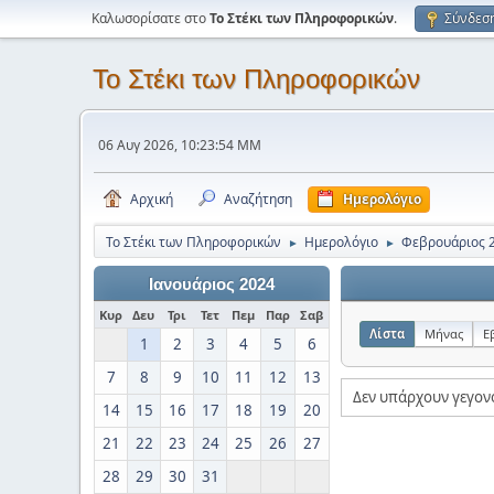
Καλωσορίσατε στο
Το Στέκι των Πληροφορικών
.
Σύνδεσ
Το Στέκι των Πληροφορικών
06 Αυγ 2026, 10:23:54 ΜΜ
Αρχική
Αναζήτηση
Ημερολόγιο
Το Στέκι των Πληροφορικών
Ημερολόγιο
Φεβρουάριος 
►
►
Ιανουάριος 2024
Κυρ
Δευ
Τρι
Τετ
Πεμ
Παρ
Σαβ
Λίστα
Μήνας
Ε
1
2
3
4
5
6
7
8
9
10
11
12
13
Δεν υπάρχουν γεγον
14
15
16
17
18
19
20
21
22
23
24
25
26
27
28
29
30
31