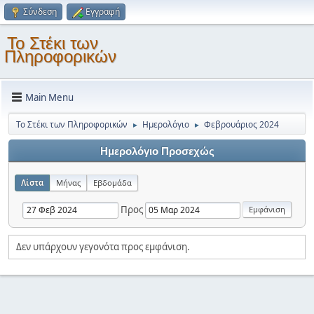
Σύνδεση
Εγγραφή
Το Στέκι των
Πληροφορικών
Main Menu
Το Στέκι των Πληροφορικών
Ημερολόγιο
Φεβρουάριος 2024
►
►
Ημερολόγιο Προσεχώς
Λίστα
Μήνας
Εβδομάδα
Προς
Δεν υπάρχουν γεγονότα προς εμφάνιση.