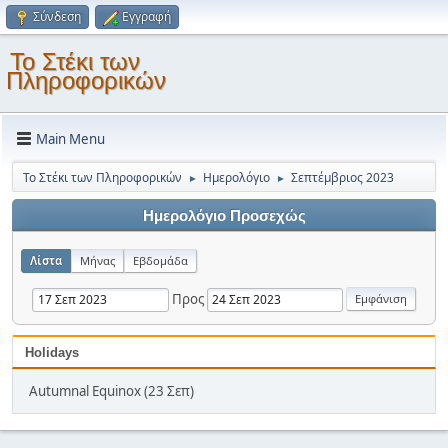
Σύνδεση
Εγγραφή
Το Στέκι των
Πληροφορικών
Main Menu
Το Στέκι των Πληροφορικών
Ημερολόγιο
Σεπτέμβριος 2023
►
►
Ημερολόγιο Προσεχώς
Λίστα
Μήνας
Εβδομάδα
Προς
Holidays
Autumnal Equinox (23 Σεπ)