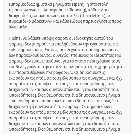
εμπορικοδιαφημιστικά μηνύματα (spam), η αποστολή
τεράστιων όγκων πληροφοριών (flooding), κάθε είδους
διαφημίσεις, οι αλυσιδωτές επιστολές (chain letters), το
πυραμιδικό μάρκετινγκ και κάθε είδους παρενοχλήσεις προς
άλλα μέλη.
Πρέπει να λάβετε υπόψη σας ότι οι ιδιοκτήτες αυτού του
φόρουμ δεν μπορούν να επαληθεύσουν την εγκυρότητα της
κάθε δημοσίευσης. Επίσης, μην ξεχνάτε ότι οι δημοσιεύσεις
δεν παρακολουθούνται συνεχώς, επομένως οι ιδιοκτήτες του
φόρουμ δεν είναι υπεύθυνοι για το όποιο περιεχόμενο τους
και δεν εγγυώνται την ακρίβεια, πληρότητα ή τη χρησιμότητα
των παρατιθέμενων πληροφοριών. Οι δημοσιεύσεις
εκφράζουν τις απόψεις του μέλους που τις συνέγραψε και όχι
απαραίτητα τις απόψεις του συγκεκριμένου φόρουμ, των
διαχειριστών και των συντονιστών του ή του ιδιοκτήτη του.
Οποιοδήποτε μέλος θεωρήσει ότι ένα δημοσιευμένο μήνυμα
είναι ανάρμοστο, παρακαλείται να ειδοποιήσει αμέσως ένα
διαχειριστή ή συντονιστή του φόρουμ. Οι δημοσιεύσεις
εκφράζουν τις απόψεις του μέλους που τις συνέγραψε και όχι
απαραίτητα τις απόψεις του συγκεκριμένου φόρουμ, των
διαχειριστών και των συντονιστών του ή του ιδιοκτήτη του.
Οποιοδήποτε μέλος θεωρήσει ότι ένα δημοσιευμένο μήνυμα