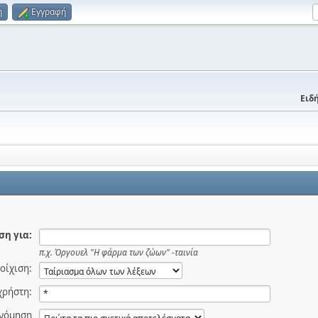
η
Εγγραφή
Ειδή
η για:
π.χ.
Όργουελ "Η φάρμα των ζώων" -ταινία
οίχιση:
χρήστη:
ινόμηση