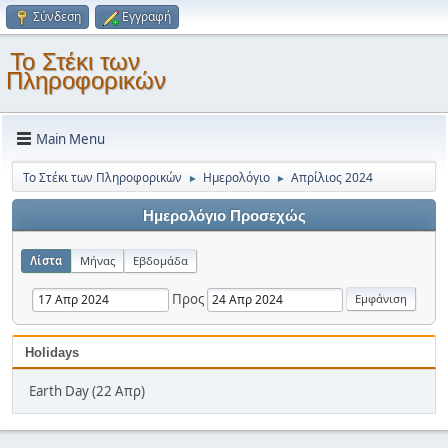
Σύνδεση
Εγγραφή
Το Στέκι των
Πληροφορικών
Main Menu
Το Στέκι των Πληροφορικών
Ημερολόγιο
Απρίλιος 2024
►
►
Ημερολόγιο Προσεχώς
Λίστα
Μήνας
Εβδομάδα
Προς
Holidays
Earth Day (22 Απρ)