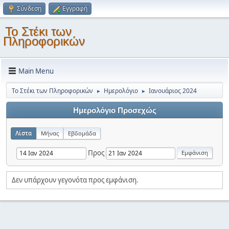
Σύνδεση
Εγγραφή
Το Στέκι των
Πληροφορικών
Main Menu
Το Στέκι των Πληροφορικών
Ημερολόγιο
Ιανουάριος 2024
►
►
Ημερολόγιο Προσεχώς
Λίστα
Μήνας
Εβδομάδα
Προς
Δεν υπάρχουν γεγονότα προς εμφάνιση.