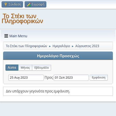
Σύνδεση
Εγγραφή
Το Στέκι των
Πληροφορικών
Main Menu
Το Στέκι των Πληροφορικών
Ημερολόγιο
Αύγουστος 2023
►
►
Ημερολόγιο Προσεχώς
Λίστα
Μήνας
Εβδομάδα
Προς
Δεν υπάρχουν γεγονότα προς εμφάνιση.