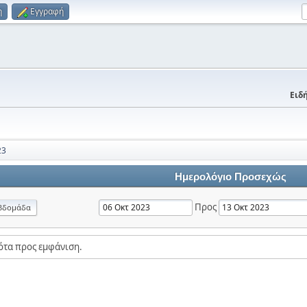
η
Εγγραφή
Ειδή
23
Ημερολόγιο Προσεχώς
Προς
βδομάδα
ότα προς εμφάνιση.