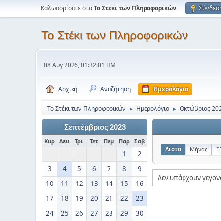
Καλωσορίσατε στο
Το Στέκι των Πληροφορικών
.
Σύνδεσ
Το Στέκι των Πληροφορικών
08 Αυγ 2026, 01:32:01 ΠΜ
Αρχική
Αναζήτηση
Ημερολόγιο
Το Στέκι των Πληροφορικών
Ημερολόγιο
Οκτώβριος 20
►
►
Σεπτέμβριος 2023
Κυρ
Δευ
Τρι
Τετ
Πεμ
Παρ
Σαβ
Λίστα
Μήνας
Ε
1
2
3
4
5
6
7
8
9
Δεν υπάρχουν γεγον
10
11
12
13
14
15
16
17
18
19
20
21
22
23
24
25
26
27
28
29
30