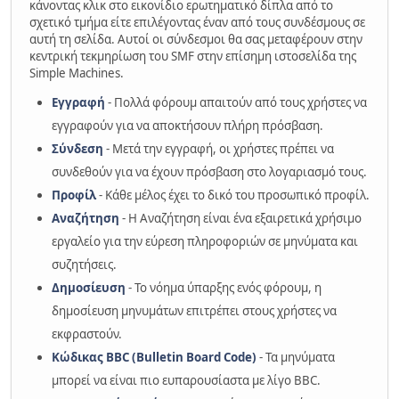
κάνοντας κλικ στο εικονίδιο ερωτηματικό δίπλα από το
σχετικό τμήμα είτε επιλέγοντας έναν από τους συνδέσμους σε
αυτή τη σελίδα. Αυτοί οι σύνδεσμοι θα σας μεταφέρουν στην
κεντρική τεκμηρίωση του SMF στην επίσημη ιστοσελίδα της
Simple Machines.
Εγγραφή
- Πολλά φόρουμ απαιτούν από τους χρήστες να
εγγραφούν για να αποκτήσουν πλήρη πρόσβαση.
Σύνδεση
- Μετά την εγγραφή, οι χρήστες πρέπει να
συνδεθούν για να έχουν πρόσβαση στο λογαριασμό τους.
Προφίλ
- Κάθε μέλος έχει το δικό του προσωπικό προφίλ.
Αναζήτηση
- Η Αναζήτηση είναι ένα εξαιρετικά χρήσιμο
εργαλείο για την εύρεση πληροφοριών σε μηνύματα και
συζητήσεις.
Δημοσίευση
- Το νόημα ύπαρξης ενός φόρουμ, η
δημοσίευση μηνυμάτων επιτρέπει στους χρήστες να
εκφραστούν.
Κώδικας BBC (Bulletin Board Code)
- Τα μηνύματα
μπορεί να είναι πιο ευπαρουσίαστα με λίγο BBC.