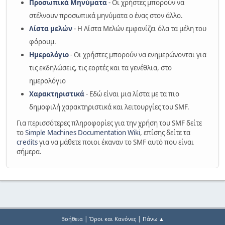
Προσωπικά Μηνύματα
- Οι χρήστες μπορούν να
στέλνουν προσωπικά μηνύματα ο ένας στον άλλο.
Λίστα μελών
- Η Λίστα Μελών εμφανίζει όλα τα μέλη του
φόρουμ.
Ημερολόγιο
- Οι χρήστες μπορούν να ενημερώνονται για
τις εκδηλώσεις, τις εορτές και τα γενέθλια, στο
ημερολόγιο
Χαρακτηριστικά
- Εδώ είναι μια λίστα με τα πιο
δημοφιλή χαρακτηριστικά και λειτουργίες του SMF.
Για περισσότερες πληροφορίες για την χρήση του SMF δείτε
το
Simple Machines Documentation Wiki
, επίσης δείτε τα
credits
για να μάθετε ποιοι έκαναν το SMF αυτό που είναι
σήμερα.
|
|
Βοήθεια
Όροι και Κανόνες
Πάνω ▲