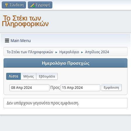
Σύνδεση
Εγγραφή
Το Στέκι των
Πληροφορικών
Main Menu
Το Στέκι των Πληροφορικών
Ημερολόγιο
Απρίλιος 2024
►
►
Ημερολόγιο Προσεχώς
Λίστα
Μήνας
Εβδομάδα
Προς
Δεν υπάρχουν γεγονότα προς εμφάνιση.