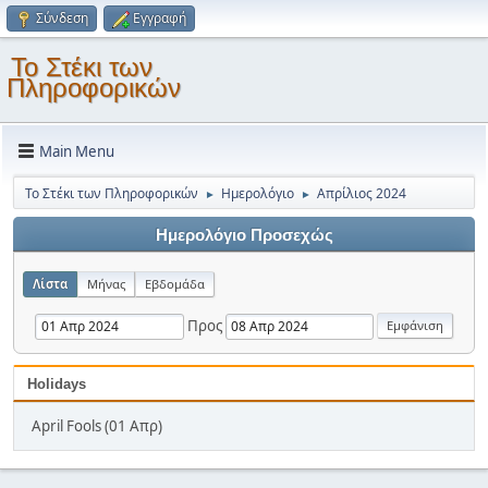
Σύνδεση
Εγγραφή
Το Στέκι των
Πληροφορικών
Main Menu
Το Στέκι των Πληροφορικών
Ημερολόγιο
Απρίλιος 2024
►
►
Ημερολόγιο Προσεχώς
Λίστα
Μήνας
Εβδομάδα
Προς
Holidays
April Fools (01 Απρ)