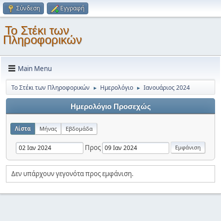
Σύνδεση
Εγγραφή
Το Στέκι των
Πληροφορικών
Main Menu
Το Στέκι των Πληροφορικών
Ημερολόγιο
Ιανουάριος 2024
►
►
Ημερολόγιο Προσεχώς
Λίστα
Μήνας
Εβδομάδα
Προς
Δεν υπάρχουν γεγονότα προς εμφάνιση.