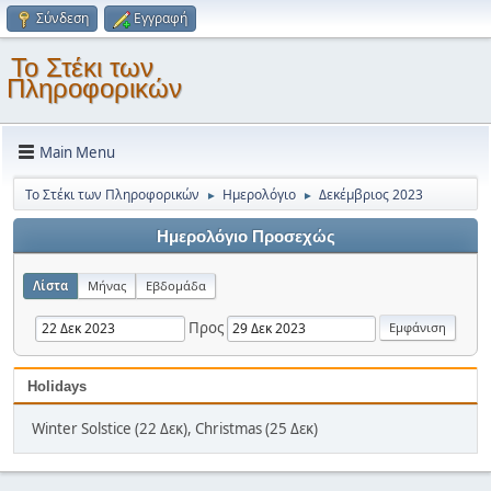
Σύνδεση
Εγγραφή
Το Στέκι των
Πληροφορικών
Main Menu
Το Στέκι των Πληροφορικών
Ημερολόγιο
Δεκέμβριος 2023
►
►
Ημερολόγιο Προσεχώς
Λίστα
Μήνας
Εβδομάδα
Προς
Holidays
Winter Solstice (22 Δεκ), Christmas (25 Δεκ)