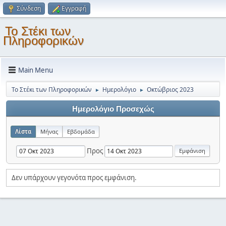
Σύνδεση
Εγγραφή
Το Στέκι των
Πληροφορικών
Main Menu
Το Στέκι των Πληροφορικών
Ημερολόγιο
Οκτώβριος 2023
►
►
Ημερολόγιο Προσεχώς
Λίστα
Μήνας
Εβδομάδα
Προς
Δεν υπάρχουν γεγονότα προς εμφάνιση.