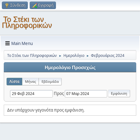
Σύνδεση
Εγγραφή
Το Στέκι των
Πληροφορικών
Main Menu
Το Στέκι των Πληροφορικών
Ημερολόγιο
Φεβρουάριος 2024
►
►
Ημερολόγιο Προσεχώς
Λίστα
Μήνας
Εβδομάδα
Προς
Δεν υπάρχουν γεγονότα προς εμφάνιση.