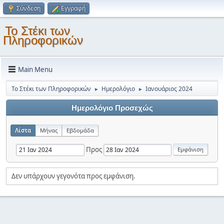
Σύνδεση
Εγγραφή
Το Στέκι των
Πληροφορικών
Main Menu
Το Στέκι των Πληροφορικών
Ημερολόγιο
Ιανουάριος 2024
►
►
Ημερολόγιο Προσεχώς
Λίστα
Μήνας
Εβδομάδα
Προς
Δεν υπάρχουν γεγονότα προς εμφάνιση.