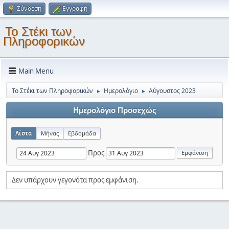
Σύνδεση
Εγγραφή
Το Στέκι των
Πληροφορικών
Main Menu
Το Στέκι των Πληροφορικών
Ημερολόγιο
Αύγουστος 2023
►
►
Ημερολόγιο Προσεχώς
Λίστα
Μήνας
Εβδομάδα
Προς
Δεν υπάρχουν γεγονότα προς εμφάνιση.