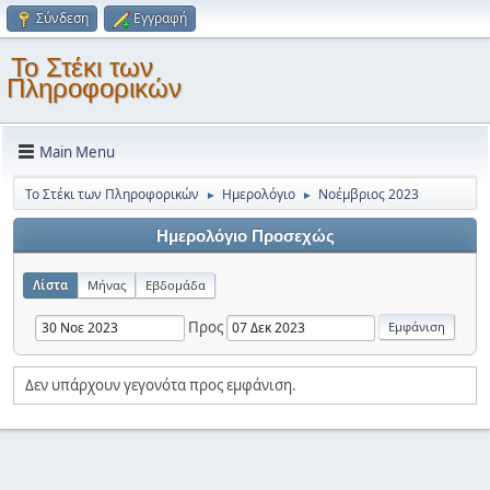
Σύνδεση
Εγγραφή
Το Στέκι των
Πληροφορικών
Main Menu
Το Στέκι των Πληροφορικών
Ημερολόγιο
Νοέμβριος 2023
►
►
Ημερολόγιο Προσεχώς
Λίστα
Μήνας
Εβδομάδα
Προς
Δεν υπάρχουν γεγονότα προς εμφάνιση.