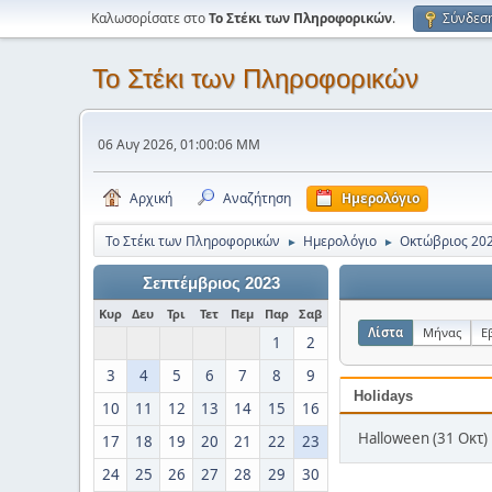
Καλωσορίσατε στο
Το Στέκι των Πληροφορικών
.
Σύνδεσ
Το Στέκι των Πληροφορικών
06 Αυγ 2026, 01:00:06 ΜΜ
Αρχική
Αναζήτηση
Ημερολόγιο
Το Στέκι των Πληροφορικών
Ημερολόγιο
Οκτώβριος 20
►
►
Σεπτέμβριος 2023
Κυρ
Δευ
Τρι
Τετ
Πεμ
Παρ
Σαβ
Λίστα
Μήνας
Ε
1
2
3
4
5
6
7
8
9
Holidays
10
11
12
13
14
15
16
Halloween (31 Οκτ)
17
18
19
20
21
22
23
24
25
26
27
28
29
30