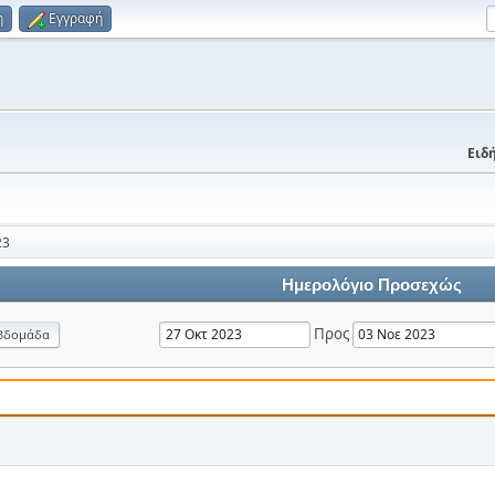
η
Εγγραφή
Ειδή
23
Ημερολόγιο Προσεχώς
Προς
βδομάδα