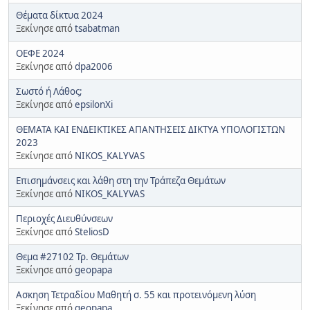
Θέματα δίκτυα 2024
Ξεκίνησε από
tsabatman
ΟΕΦΕ 2024
Ξεκίνησε από
dpa2006
Σωστό ή Λάθος;
Ξεκίνησε από
epsilonXi
ΘΕΜΑΤΑ ΚΑΙ ΕΝΔΕΙΚΤΙΚΕΣ ΑΠΑΝΤΗΣΕΙΣ ΔΙΚΤΥΑ ΥΠΟΛΟΓΙΣΤΩΝ
2023
Ξεκίνησε από
NIKOS_KALYVAS
Επισημάνσεις και λάθη στη την Τράπεζα Θεμάτων
Ξεκίνησε από
NIKOS_KALYVAS
Περιοχές Διευθύνσεων
Ξεκίνησε από
SteliosD
Θεμα #27102 Τρ. Θεμάτων
Ξεκίνησε από
geopapa
Ασκηση Τετραδίου Μαθητή σ. 55 και προτεινόμενη λύση
Ξεκίνησε από
geopapa