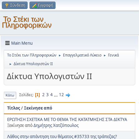
Σύνδεση
Εγγραφή
Το Στέκι των
Πληροφορικών
Main Menu
Το Στέκι των Πληροφορικών
Επαγγελματικό Λύκειο
Γενικά
►
►
Δίκτυα Υπολογιστών ΙΙ
►
Δίκτυα Υπολογιστών ΙΙ
2
3
4
...
12
Σελίδες
1
Κάτω
Τίτλος
/
Ξεκίνησε από
ΕΡΩΤΗΣΗ ΣΧΕΤΙΚΑ ΜΕ ΤΟ ΘΕΜΑ ΤΗΣ ΚΑΤΑΤΜΗΣΗΣ ΣΤΑ ΔΙΚΤΥΑ
Ξεκίνησε από
Δημήτρης Χατζόπουλος
Λάθος στην απάντηση του θέματος #35733 της τράπεζας?