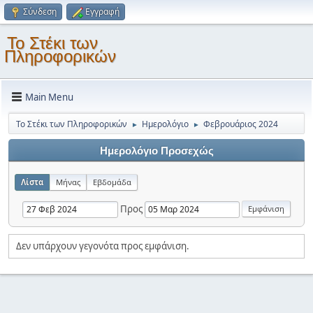
Σύνδεση
Εγγραφή
Το Στέκι των
Πληροφορικών
Main Menu
Το Στέκι των Πληροφορικών
Ημερολόγιο
Φεβρουάριος 2024
►
►
Ημερολόγιο Προσεχώς
Λίστα
Μήνας
Εβδομάδα
Προς
Δεν υπάρχουν γεγονότα προς εμφάνιση.