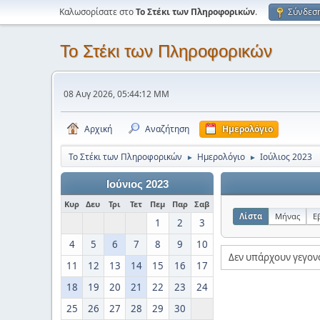
Καλωσορίσατε στο
Το Στέκι των Πληροφορικών
.
Σύνδεσ
Το Στέκι των Πληροφορικών
08 Αυγ 2026, 05:44:12 ΜΜ
Αρχική
Αναζήτηση
Ημερολόγιο
Το Στέκι των Πληροφορικών
Ημερολόγιο
Ιούλιος 2023
►
►
Ιούνιος 2023
Κυρ
Δευ
Τρι
Τετ
Πεμ
Παρ
Σαβ
Λίστα
Μήνας
Ε
1
2
3
4
5
6
7
8
9
10
Δεν υπάρχουν γεγον
11
12
13
14
15
16
17
18
19
20
21
22
23
24
25
26
27
28
29
30