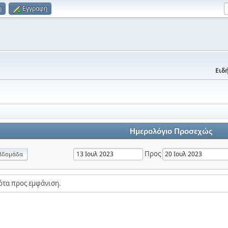
η
Εγγραφή
Ειδή
Ημερολόγιο Προσεχώς
Προς
βδομάδα
ότα προς εμφάνιση.